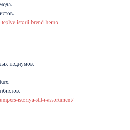
мода.
истов.
-teplye-istorii-brend-herno
вых подиумов.
ure.
пбистов.
mpers-istoriya-stil-i-assortiment/