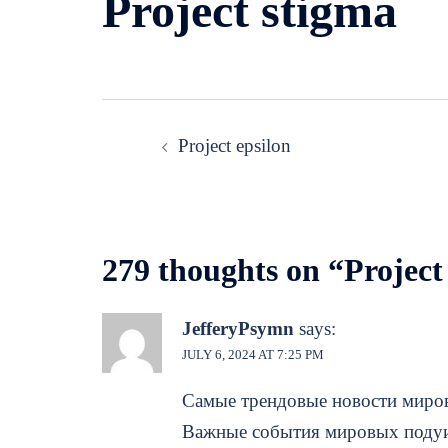
Project stigma
Post
Project epsilon
navigation
279 thoughts on “
Project
JefferyPsymn
says:
JULY 6, 2024 AT 7:25 PM
Самые трендовые новости миро
Важные события мировых поду