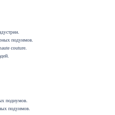
ндустрии.
рных подуимов.
aute couture.
дей.
ых подиумов.
ных подуимов.