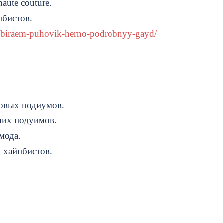
aute couture.
пбистов.
vybiraem-puhovik-herno-podrobnyy-gayd/
овых подиумов.
ших подуимов.
мода.
 хайпбистов.