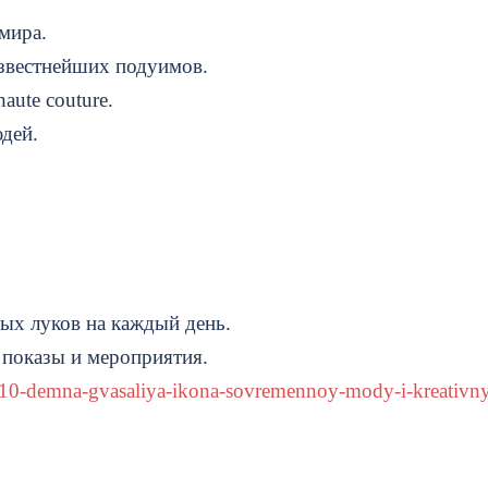
мира.
звестнейших подуимов.
aute couture.
дей.
ых луков на каждый день.
 показы и мероприятия.
09-10-demna-gvasaliya-ikona-sovremennoy-mody-i-kreativn