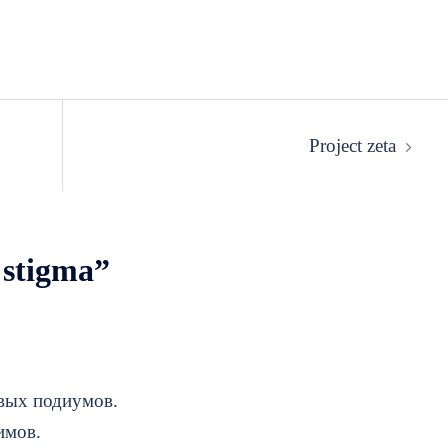
Project zeta
 stigma
”
вых подиумов.
имов.