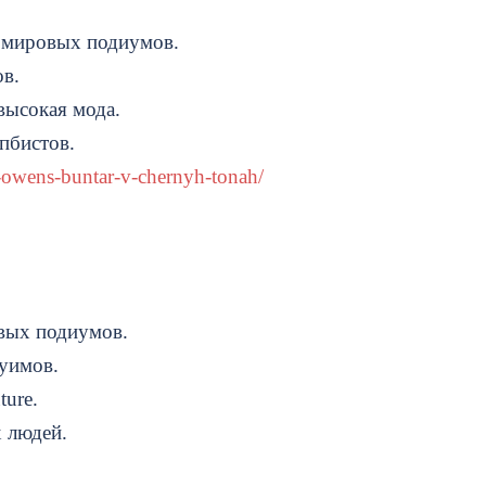
 мировых подиумов.
в.
высокая мода.
пбистов.
k-owens-buntar-v-chernyh-tonah/
вых подиумов.
уимов.
ture.
 людей.